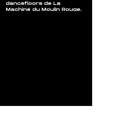
dancefloors de La 
Machine du Moulin Rouge, 
de la Station - Gare des 
Mines, du KitKat Club à 
Berlin, et des Gothic Pogo 
Festival and Schlagstrom 
Festival en Allemagne.